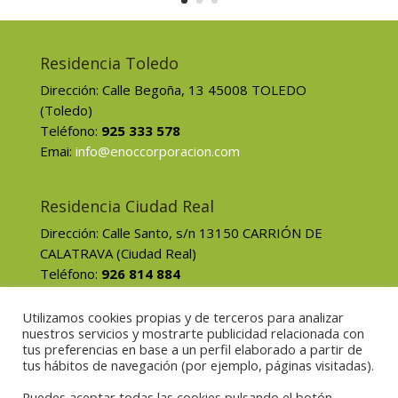
Residencia Toledo
Dirección: Calle Begoña, 13 45008 TOLEDO
(Toledo)
Teléfono:
925 333 578
Emai:
info@enoccorporacion.com
Residencia Ciudad Real
Dirección: Calle Santo, s/n 13150 CARRIÓN DE
CALATRAVA (Ciudad Real)
Teléfono:
926 814 884
Emai:
recepcion.carrion@enoccorporacion.com
Utilizamos cookies propias y de terceros para analizar
nuestros servicios y mostrarte publicidad relacionada con
tus preferencias en base a un perfil elaborado a partir de
tus hábitos de navegación (por ejemplo, páginas visitadas).
Y con el fin de alcanzar los objetivos marcados de la
Puedes aceptar todas las cookies pulsando el botón